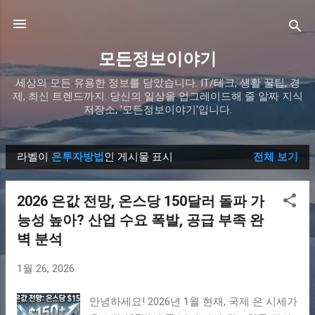
기본 콘텐츠로 건너뛰기
모든정보이야기
세상의 모든 유용한 정보를 담았습니다. IT/테크, 생활 꿀팁, 경
제, 최신 트렌드까지. 당신의 일상을 업그레이드해 줄 알짜 지식
저장소, '모든정보이야기'입니다.
라벨이
은투자방법
인 게시물 표시
전체 보기
글
2026 은값 전망, 온스당 150달러 돌파 가
능성 높아? 산업 수요 폭발, 공급 부족 완
벽 분석
1월 26, 2026
안녕하세요! 2026년 1월 현재, 국제 은 시세가