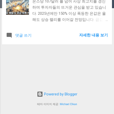
온스당 107달러 를 넘어 사상 최고치를 경신
하며 투자자들의 뜨거운 관심을 받고 있습니
다. 2025년에만 150% 이상 폭등한 은값은 올
해도 상승 랠리를 이어갈 전망입니다. 금값이
온스당 5,000달러 시대를 열고 있지만, 산업
수요 중심의 은값이 더 가파르게 오를 가능성
자세한 내용 보기
댓글 쓰기
이 제기되고 있어요. 이 글에서는 최신 데이
터를 바탕으로 은값 상승 원인 , 2026년 가격
전망 , 투자 전략 까지 완벽하게 분석해드릴
게요. 전문기관 예측과 실시간 시세를 반영했
으니, 은 투자 고민 중이시라면 꼭 끝까지 읽
어보세요! 현재 은값 상황: 사상 최고치 경신
중 2026년 1월 26일 기준 국제 은 시세(현물)
는 온스당 약 107.65달러 를 기록하며, 최근 2
주 새 22% 이상 급등했습니다. (
Investing.com 실시간 은 시세 확인 ) 2025년
Powered by Blogger
한 해 동안 150% 상승하며 45년 만에 최고치
테마 이미지 제공:
Michael Elkan
를 갈아치웠고, 올해 들어서도 추가 랠리를
보이고 있어요. 금은비율(금 1온스 가격 ÷ 은